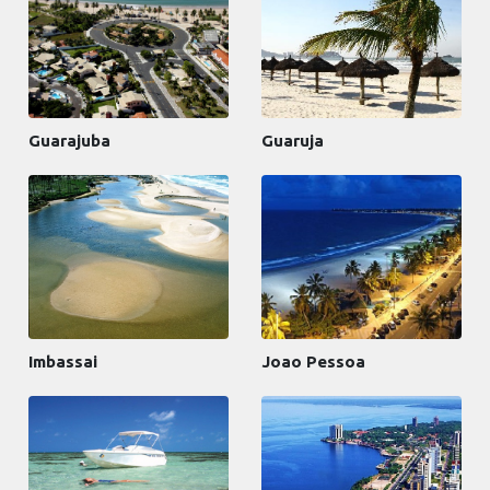
Guarajuba
Guaruja
Imbassai
Joao Pessoa