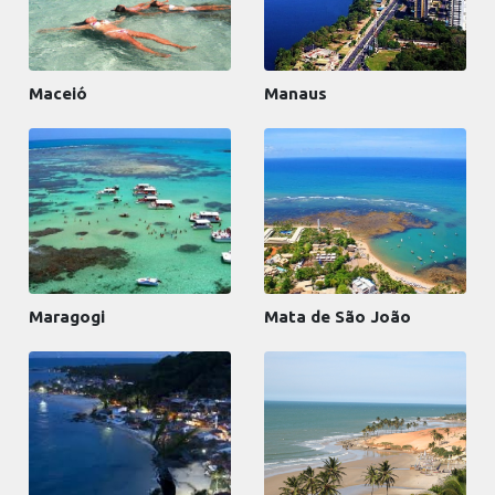
Maceió
Manaus
Maragogi
Mata de São João