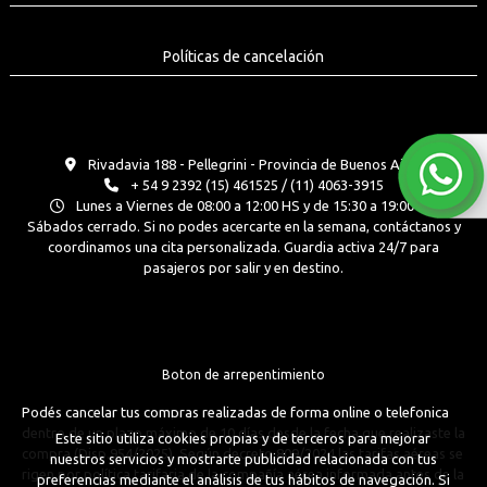
Políticas de cancelación
Rivadavia 188 - Pellegrini - Provincia de Buenos Aires
+ 54 9 2392 (15) 461525 / (11) 4063-3915
Lunes a Viernes de 08:00 a 12:00 HS y de 15:30 a 19:00 Hs.
Sábados cerrado. Si no podes acercarte en la semana, contáctanos y
coordinamos una cita personalizada. Guardia activa 24/7 para
pasajeros por salir y en destino.
Boton de arrepentimiento
Podés cancelar tus compras realizadas de forma online o telefonica
dentro de un plazo máximo de 10 días desde la fecha que realizaste la
Este sitio utiliza cookies propias y de terceros para mejorar
compra (Disp.954/2025). Según decreto 809/2024 las tarifas aéreas se
nuestros servicios y mostrarte publicidad relacionada con tus
rigen por política tarifaria de la compañía aérea informada antes de la
preferencias mediante el análisis de tus hábitos de navegación. Si