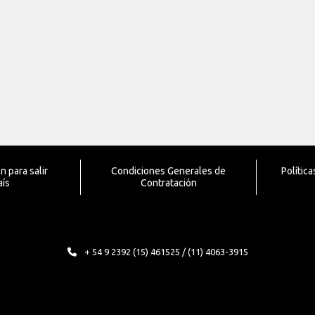
 para salir
Condiciones Generales de
Polític
aís
Contratación
+ 54 9 2392 (15) 461525 / (11) 4063-3915