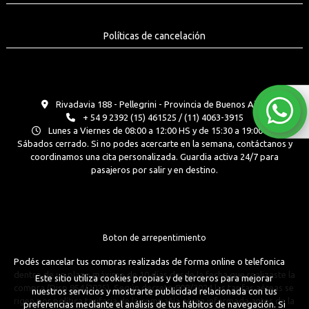
Políticas de cancelación
Rivadavia 188 - Pellegrini - Provincia de Buenos Aires
+ 54 9 2392 (15) 461525 / (11) 4063-3915
Lunes a Viernes de 08:00 a 12:00 HS y de 15:30 a 19:00 Hs.
Sábados cerrado. Si no podes acercarte en la semana, contáctanos y
coordinamos una cita personalizada. Guardia activa 24/7 para
pasajeros por salir y en destino.
Boton de arrepentimiento
Podés cancelar tus compras realizadas de forma online o telefonica
dentro de un plazo máximo de 10 días desde la fecha que realizaste la
Este sitio utiliza cookies propias y de terceros para mejorar
compra (Disp.954/2025). Según decreto 809/2024 las tarifas aéreas se
nuestros servicios y mostrarte publicidad relacionada con tus
rigen por política tarifaria de la compañía aérea informada antes de la
preferencias mediante el análisis de tus hábitos de navegación. Si