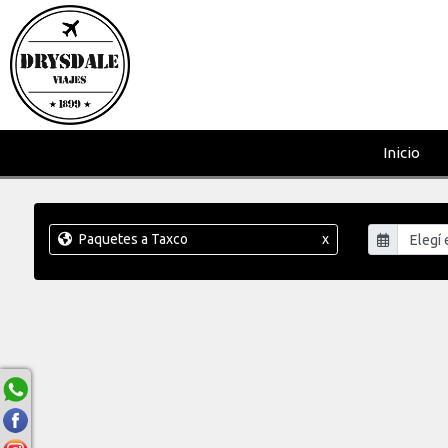
Inicio
Paquetes a Taxco
x