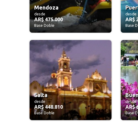
Mendoza
Puer
desde
desde
AR$ 475.000
AR$ 
Base Doble
Base D
Salta
Buen
desde
desde
AR$ 448.810
AR$ 
Base Doble
Base D