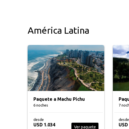
América Latina
Paquete a Machu Pichu
Paqu
6 noches
7 noc
desde
desde
USD 1.034
USD 
Ver paquete