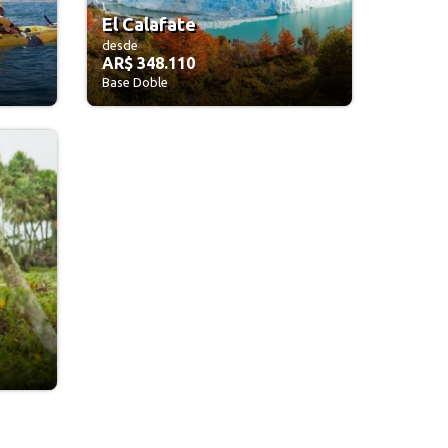
El Calafate
desde
AR$ 348.110
Base Doble