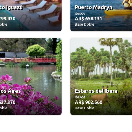
to Iguazú
Puerto Madryn
desde
299.430
AR$ 658.131
oble
Base Doble
os Aires
Esteros del Iberá
desde
627.370
AR$ 902.560
oble
Base Doble