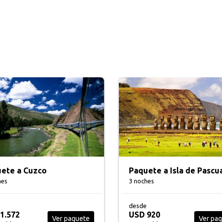
ete a Cuzco
Paquete a Isla de Pascu
hes
3 noches
desde
1.572
USD 920
Ver paquete
Ver pa