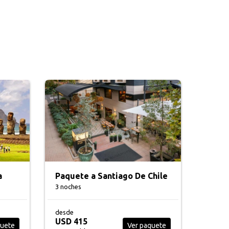
a
Paquete a Santiago De Chile
3 noches
desde
USD 415
quete
Ver paquete